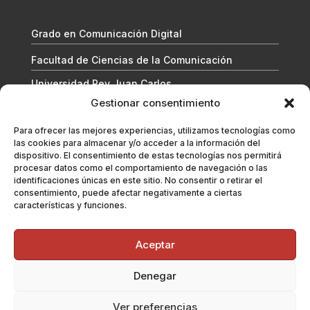
Grado en Comunicación Digital
Facultad de Ciencias de la Comunicación
Universidad Rey Juan Carlos
Gestionar consentimiento
Para ofrecer las mejores experiencias, utilizamos tecnologías como
las cookies para almacenar y/o acceder a la información del
dispositivo. El consentimiento de estas tecnologías nos permitirá
procesar datos como el comportamiento de navegación o las
identificaciones únicas en este sitio. No consentir o retirar el
consentimiento, puede afectar negativamente a ciertas
características y funciones.
A menos que se indique lo contrario, esta obra está licenciada
Aceptar
bajo
Creative Commons Attribution 4.0 International License
Denegar
Ver preferencias