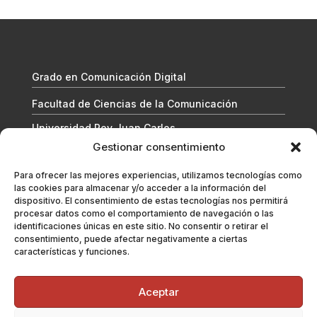
Grado en Comunicación Digital
Facultad de Ciencias de la Comunicación
Universidad Rey Juan Carlos
Gestionar consentimiento
Para ofrecer las mejores experiencias, utilizamos tecnologías como
las cookies para almacenar y/o acceder a la información del
dispositivo. El consentimiento de estas tecnologías nos permitirá
procesar datos como el comportamiento de navegación o las
identificaciones únicas en este sitio. No consentir o retirar el
consentimiento, puede afectar negativamente a ciertas
características y funciones.
A menos que se indique lo contrario, esta obra está licenciada
Aceptar
bajo
Creative Commons Attribution 4.0 International License